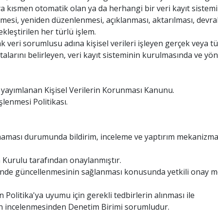
ya kısmen otomatik olan ya da herhangi bir veri kayıt sistem
esi, yeniden düzenlenmesi, açıklanması, aktarılması, devralınm
kleştirilen her türlü işlem.
veri sorumlusu adına kişisel verileri işleyen gerçek veya tüz
sıtalarını belirleyen, veri kayıt sisteminin kurulmasında ve y
e yayımlanan Kişisel Verilerin Korunması Kanunu.
şlenmesi Politikası.
maması durumunda bildirim, inceleme ve yaptırım mekanizmala
m Kurulu tarafından onaylanmıştır.
ğinde güncellenmesinin sağlanması konusunda yetkili onay m
 Politika'ya uyumu için gerekli tedbirlerin alınması ile
rın incelenmesinden Denetim Birimi sorumludur.