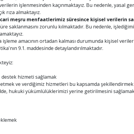
erilerin işlenmesinden kaçınmaktayız. Bu nedenle, yasal gerekl
ık rıza almaktayız.
cari meşru menfaatlerimiz süresince kişisel verilerin s
süre saklanmasını zorunlu kılmaktadır. Bu nedenle, işlediğimiz
lamaktayız.
işleme amacının ortadan kalması durumunda kişisel verileri
itika'nın 9.1. maddesinde detaylandırılmaktadır.
teyiz:
e destek hizmeti sağlamak
spit etmek ve verdiğimiz hizmetleri bu kapsamda şekillendirme
ilde, hukuki yükümlülüklerimizi yerine getirilmesini sağlama
teklemek