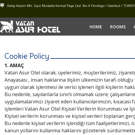
Katip Kasım Mh. Gazi Mustafa Kemal Paşa Cad. No:4 Yenikapı / İstanbul / TÜRKİ
HOME
ROOMS
Cookie Policy
1. AMAÇ
Vatan Asur Otel olarak; üyelerimiz, müşterilerimiz, ziyaretç
Anayasası , insan haklarına ilişkin ülkemizin tarafı olduğ
uygun olarak işlenmesi ile verisi işlenen ilgili kişilerin ha
Bu nedenle, sayılanlarla sınırlı olmamak üzere; çalışanlarım
uygulamalarımızı ziyaret eden kullanıcılarımızın, kısacası f
işlemleri Vatan Asur Otel Kişisel Verilerin Korunması ve İş
Kişisel verilerin korunması ve kişisel verileri toplanan gerç
Bu nedenle kişisel verilerin işlendiği tüm faaliyetlerimizi, ö
kanun yollarını kullanma haklarını gözeterek sürdürmekte