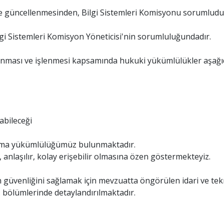
 ve güncellenmesinden, Bilgi Sistemleri Komisyonu sorumludur.
i Sistemleri Komisyon Yöneticisi'nin sorumluluğundadır.
runması ve işlenmesi kapsamında hukuki yükümlülükler aşağıd
labileceği
nlatma yükümlülüğümüz bulunmaktadır.
 anlaşılır, kolay erişebilir olmasına özen göstermekteyiz.
güvenliğini sağlamak için mevzuatta öngörülen idari ve teknik
0. bölümlerinde detaylandırılmaktadır.