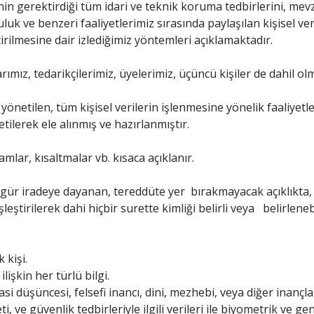
iğinin gerektirdiği tüm idari ve teknik koruma tedbirlerini, m
luk ve benzeri faaliyetlerimiz sırasında paylaşılan kişisel ve
irilmesine dair izlediğimiz yöntemleri açıklamaktadır.
nlarımız, tedarikçilerimiz, üyelerimiz, üçüncü kişiler de dahil 
 yönetilen, tüm kişisel verilerin işlenmesine yönelik faaliyetle
ilerek ele alınmış ve hazırlanmıştır.
lar, kısaltmalar vb. kısaca açıklanır.
 özgür iradeye dayanan, tereddüte yer bırakmayacak açıklıkta, 
eşleştirilerek dahi hiçbir surette kimliği belirli veya belirlene
 kişi.
ilişkin her türlü bilgi.
yasi düşüncesi, felsefi inancı, dini, mezhebi, veya diğer inançlar
, ve güvenlik tedbirleriyle ilgili verileri ile biyometrik ve gene