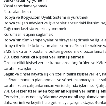
Satıcı / tedarikçi yönetimi
Yasal raporlama yapmak
Faturalandırma
Itopya ve Itopya.com Üyelik Sistemi'ni yürütmek
Itopya çalışan adayları ve işverenler arasındaki iletişimi 
Çağrı merkezi süreçlerini yönetmek
Kurumsal iletişimi sağlamak
Itopya’nın tüm kampanyalarını bireyselleştirmek ve ilgi
Itopya özelinde ürün satın alımı sonrası firma ile nakliye y
SMS, Elektronik posta ile bülten göndermek, pazarlama fa
7.3. Özel nitelikli kişisel verilerin işlenmesi
Özel nitelikli kişisel veriler kanunlarda öngörülen ve KVK 
tarafımızca işlenir.
Sağlık ve cinsel hayata ilişkin özel nitelikli kişisel verile
ile finansmanının planlanması ve yönetimi amacıyla, sır s
tarafımızdan çalışanlarımızın verisi dışında işlenmez. Çalış
7.4. Çerezler üzerinden toplanan kişisel verilerin işle
Çerezleri, internet sayfalarımız veya mobil uygulamalarımız
daha verimli ve keyifli hale getirmeye çalışmaktayız. Bunla