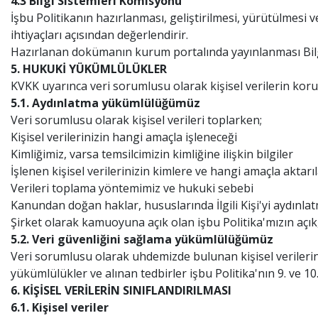
4.3 Bilgi Sistemleri Komisyonu
İşbu Politikanın hazırlanması, geliştirilmesi, yürütülmesi
ihtiyaçları açısından değerlendirir.
Hazırlanan dokümanın kurum portalında yayınlanması Bilg
5. HUKUKİ YÜKÜMLÜLÜKLER
KVKK uyarınca veri sorumlusu olarak kişisel verilerin ko
5.1. Aydınlatma yükümlülüğümüz
Veri sorumlusu olarak kişisel verileri toplarken;
Kişisel verilerinizin hangi amaçla işleneceği
Kimliğimiz, varsa temsilcimizin kimliğine ilişkin bilgiler
İşlenen kişisel verilerinizin kimlere ve hangi amaçla aktarı
Verileri toplama yöntemimiz ve hukuki sebebi
Kanundan doğan haklar, hususlarında İlgili Kişi'yi aydı
Şirket olarak kamuoyuna açık olan işbu Politika'mızın açık,
5.2. Veri güvenliğini sağlama yükümlülüğümüz
Veri sorumlusu olarak uhdemizde bulunan kişisel verilerin 
yükümlülükler ve alınan tedbirler işbu Politika'nın 9. ve 1
6. KİŞİSEL VERİLERİN SINIFLANDIRILMASI
6.1. Kişisel veriler