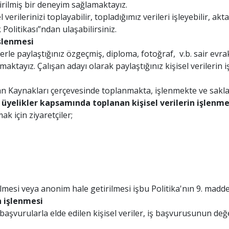
tirilmiş bir deneyim sağlamaktayız.
erilerinizi toplayabilir, topladığımız verileri işleyebilir, aktar
k Politikası”ndan ulaşabilirsiniz.
işlenmesi
le paylaştığınız özgeçmiş, diploma, fotoğraf, v.b. sair evrakt
ktayız. Çalışan adayı olarak paylaştığınız kişisel verilerin 
 İnsan Kaynakları çerçevesinde toplanmakta, işlenmekte ve sak
 üyelikler kapsamında toplanan kişisel verilerin işlenme
k için ziyaretçiler;
ilmesi veya anonim hale getirilmesi işbu Politika'nın 9. madd
n işlenmesi
şvurularla elde edilen kişisel veriler, iş başvurusunun değer