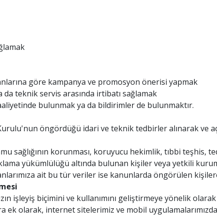
sağlamak
 alanlarına göre kampanya ve promosyon önerisi yapmak
a da teknik servis arasında irtibatı sağlamak
aliyetinde bulunmak ya da bildirimler de bulunmaktır.
Kurulu'nun öngördüğü idari ve teknik tedbirler alınarak ve açı
r, kamu sağlığının korunması, koruyucu hekimlik, tıbbi teşhis, 
aklama yükümlülüğü altında bulunan kişiler veya yetkili kur
anlarımıza ait bu tür veriler ise kanunlarda öngörülen kişilerc
nmesi
ın işleyiş biçimini ve kullanımını geliştirmeye yönelik olarak
ra ek olarak, internet sitelerimiz ve mobil uygulamalarımızda