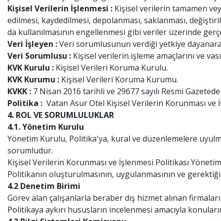
Kişisel Verilerin İşlenmesi :
Kişisel verilerin tamamen ve
edilmesi, kaydedilmesi, depolanması, saklanması, değiştirilm
da kullanılmasının engellenmesi gibi veriler üzerinde gerçe
Veri İşleyen :
Veri sorumlusunun verdiği yetkiye dayanarak 
Veri Sorumlusu :
Kişisel verilerin işleme amaçlarını ve va
KVK Kurulu :
Kişisel Verileri Koruma Kurulu.
KVK Kurumu :
Kişisel Verileri Koruma Kurumu.
KVKK :
7 Nisan 2016 tarihli ve 29677 sayılı Resmi Gazeted
Politika :
Vatan Asur Otel Kişisel Verilerin Korunması ve İ
4. ROL VE SORUMLULUKLAR
4.1. Yönetim Kurulu
Yönetim Kurulu, Politika'ya, kural ve düzenlemelere uyul
sorumludur.
Kişisel Verilerin Korunması ve İşlenmesi Politikası Yöneti
Politikanın oluşturulmasının, uygulanmasının ve gerekti
4.2 Denetim Birimi
Görev alan çalışanlarla beraber dış hizmet alınan firmaların
Politikaya aykırı hususların incelenmesi amacıyla konula