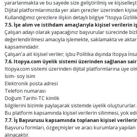
yararlanmakta ve bu sayede size geliştirilmiş ve kişiselleş
Dijital platformlarımızda yer alan çerezler üzerinden kişisel v
Kullandığımız çerezlere ilişkin detaylı bilgiye “Itopya Gizlili
7.5. İşe alım ve istihdam amaçlarıyla kişisel verilerin 
Çalışan adayı olarak yapacağınız başvurular sürecinde bizler
değerlendirilmesi amacıyla işlemekte, saklamakta ve aktarma
kapsamındadır.
Çalışan'a ait kişisel veriler; işbu Politika dışında Itopya
7.6. Itopya.com üyelik sistemi üzerinden sağlanan sair
Itopya.com sistemi üzerinden dijital platformlarına üye olma
İsim- soy isim
Elektronik posta adresi
Telefon numarası
Doğum Tarihi-TC kimlik
bilgilerini bizimle paylaşarak sistemde üyelik oluştururlar.
Bu platform kapsamında kişisel verilerin silinmesi, yok ed
7.7. İş Başvurusu kapsamında toplanan kişisel verileri
Başvuru formları, özgeçmişler ve aracı kurumlara yapılan ba
alınacaktır.