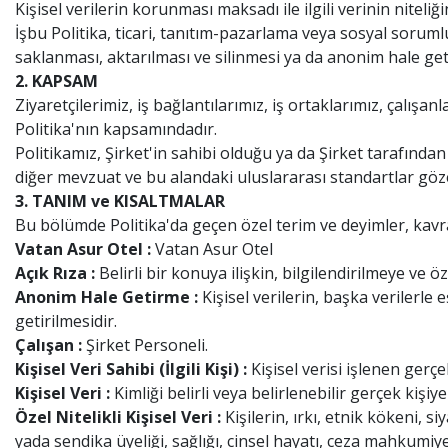
Kişisel verilerin korunması maksadı ile ilgili verinin nitel
İşbu Politika, ticari, tanıtım-pazarlama veya sosyal sorumlu
saklanması, aktarılması ve silinmesi ya da anonim hale get
2. KAPSAM
Ziyaretçilerimiz, iş bağlantılarımız, iş ortaklarımız, çalışa
Politika'nın kapsamındadır.
Politikamız, Şirket'in sahibi olduğu ya da Şirket tarafından
diğer mevzuat ve bu alandaki uluslararası standartlar gözet
3. TANIM ve KISALTMALAR
Bu bölümde Politika'da geçen özel terim ve deyimler, kavram
Vatan Asur Otel :
Vatan Asur Otel
Açık Rıza :
Belirli bir konuya ilişkin, bilgilendirilmeye ve
Anonim Hale Getirme :
Kişisel verilerin, başka verilerle 
getirilmesidir.
Çalışan :
Şirket Personeli.
Kişisel Veri Sahibi (İlgili Kişi) :
Kişisel verisi işlenen gerçek
Kişisel Veri :
Kimliği belirli veya belirlenebilir gerçek kişiye 
Özel Nitelikli Kişisel Veri :
Kişilerin, ırkı, etnik kökeni, si
yada sendika üyeliği, sağlığı, cinsel hayatı, ceza mahkumiyeti