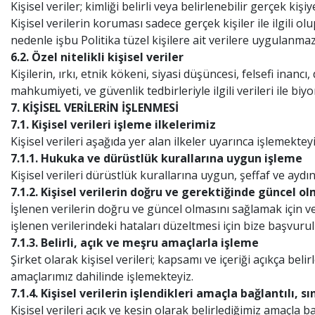
Kişisel veriler; kimliği belirli veya belirlenebilir gerçek kişiye
Kişisel verilerin koruması sadece gerçek kişiler ile ilgili olu
nedenle işbu Politika tüzel kişilere ait verilere uygulanmaz
6.2. Özel nitelikli kişisel veriler
Kişilerin, ırkı, etnik kökeni, siyasi düşüncesi, felsefi inancı
mahkumiyeti, ve güvenlik tedbirleriyle ilgili verileri ile biyom
7. KİŞİSEL VERİLERİN İŞLENMESİ
7.1. Kişisel verileri işleme ilkelerimiz
Kişisel verileri aşağıda yer alan ilkeler uyarınca işlemekteyi
7.1.1. Hukuka ve dürüstlük kurallarına uygun işleme
Kişisel verileri dürüstlük kurallarına uygun, şeffaf ve a
7.1.2. Kişisel verilerin doğru ve gerektiğinde güncel o
İşlenen verilerin doğru ve güncel olmasını sağlamak için ver
işlenen verilerindeki hataları düzeltmesi için bize başvur
7.1.3. Belirli, açık ve meşru amaçlarla işleme
Şirket olarak kişisel verileri; kapsamı ve içeriği açıkça be
amaçlarımız dahilinde işlemekteyiz.
7.1.4. Kişisel verilerin işlendikleri amaçla bağlantılı, sı
Kişisel verileri açık ve kesin olarak belirlediğimiz amaçla bağ