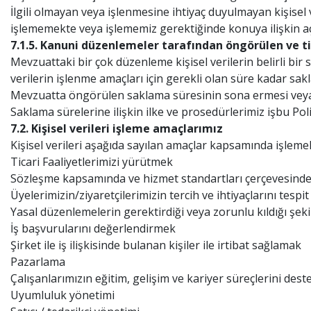
İlgili olmayan veya işlenmesine ihtiyaç duyulmayan kişisel v
işlememekte veya işlememiz gerektiğinde konuya ilişkin aç
7.1.5. Kanuni düzenlemeler tarafından öngörülen ve ti
Mevzuattaki bir çok düzenleme kişisel verilerin belirli bir 
verilerin işlenme amaçları için gerekli olan süre kadar sak
Mevzuatta öngörülen saklama süresinin sona ermesi veya 
Saklama sürelerine ilişkin ilke ve prosedürlerimiz işbu Pol
7.2. Kişisel verileri işleme amaçlarımız
Kişisel verileri aşağıda sayılan amaçlar kapsamında işlemek
Ticari Faaliyetlerimizi yürütmek
Sözleşme kapsamında ve hizmet standartları çerçevesind
Üyelerimizin/ziyaretçilerimizin tercih ve ihtiyaçlarını te
Yasal düzenlemelerin gerektirdiği veya zorunlu kıldığı şek
İş başvurularını değerlendirmek
Şirket ile iş ilişkisinde bulanan kişiler ile irtibat sağlamak
Pazarlama
Çalışanlarımızın eğitim, gelişim ve kariyer süreçlerini des
Uyumluluk yönetimi