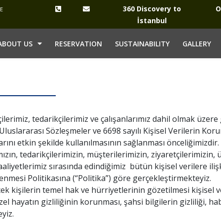
360 Discovery to
O
YE
İstanbul
ABOUT US
RESERVATION
SUSTAINABILITY
GALLERY
ilerimiz, tedarikçilerimiz ve çalışanlarımız dahil olmak üzere 
u Uluslararası Sözleşmeler ve 6698 sayılı Kişisel Verilerin K
klarını etkin şekilde kullanılmasının sağlanması önceliğimizdir.
ızın, tedarikçilerimizin, müşterilerimizin, ziyaretçilerimizin,
aaliyetlerimiz sırasında edindiğimiz bütün kişisel verilere ili
lenmesi Politikasına (“Politika”) göre gerçekleştirmekteyiz.
ek kişilerin temel hak ve hürriyetlerinin gözetilmesi kişisel v
zel hayatın gizliliğinin korunması, şahsi bilgilerin gizliliği, 
yiz.